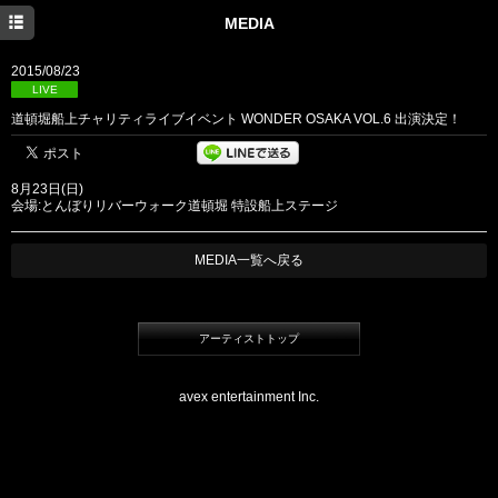
HOME
MEDIA
NEWS
2015/08/23
LIVE
MEDIA
道頓堀船上チャリティライブイベント WONDER OSAKA VOL.6 出演決定！
PROFILE
8月23日(日)
DISCOGRAPHY
会場:とんぼりリバーウォーク道頓堀 特設船上ステージ
BLOG
MEDIA一覧へ戻る
アーティストトップ
avex entertainment Inc.