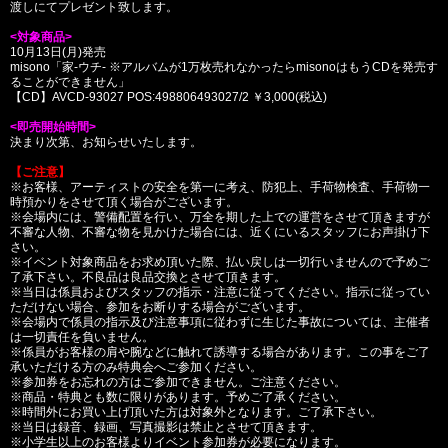
渡しにてプレゼント致します。
<対象商品>
10月13日(月)発売
misono「家-ウチ- ※アルバムが1万枚売れなかったらmisonoはもうCDを発売す
ることができません」
【CD】AVCD-93027 POS:498806493027/2 ￥3,000(税込)
<即売開始時間>
決まり次第、お知らせいたします。
【ご注意】
※お客様、アーティストの安全を第一に考え、防犯上、手荷物検査、手荷物一
時預かりをさせて頂く場合がございます。
※会場内には、警備配置を行い、万全を期した上での運営をさせて頂きますが
不審な人物、不審な物を見かけた場合には、近くにいるスタッフにお声掛け下
さい。
※イベント対象商品をお求め頂いた際、払い戻しは一切行いませんので予めご
了承下さい。不良品は良品交換とさせて頂きます。
※当日は係員およびスタッフの指示・注意に従ってください。指示に従ってい
ただけない場合、参加をお断りする場合がございます。
※会場内で係員の指示及び注意事項に従わずに生じた事故については、主催者
は一切責任を負いません。
※係員がお客様の肩や腕などに触れて誘導する場合があります。この事をご了
承いただける方のみ特典会へご参加ください。
※参加券をお忘れの方はご参加できません。ご注意ください。
※商品・特典とも数に限りがあります。予めご了承ください。
※時間外にお買い上げ頂いた方は対象外となります。ご了承下さい。
※当日は録音、録画、写真撮影は禁止とさせて頂きます。
※小学生以上のお客様よりイベント参加券が必要になります。