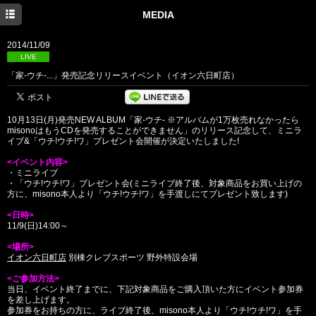
HOME
MEDIA
NEWS
2014/11/09
LIVE
MEDIA
「家-ウチ-...」発売記念リリースイベント（イオン六日町店）
PROFILE
10月13日(月)発売NEW ALBUM「家-ウチ- ※アルバムが1万枚売れなかったら
DISCOGRAPHY
misonoはもうCDを発売することができません」のリリース記念して、ミニラ
イブ&「ウチ!ウチ!ワ」プレゼント会開催が決定いたしました!
BLOG
<イベント内容>
・ミニライブ
・「ウチ!ウチ!ワ」プレゼント会(ミニライブ終了後、対象商品をお買い上げの
方に、misono本人より「ウチ!ウチ!ワ」を手渡しにてプレゼント致します)
<日時>
11/9(日)14:00～
<場所>
イオン六日町店
別棟クレブスポーツ 野外特設会場
<ご参加方法>
当日、イベント終了までに、下記対象商品をご購入頂いた方にイベント参加券
を差し上げます。
参加券をお持ちの方に、ライブ終了後、misono本人より「ウチ!ウチ!ワ」を手