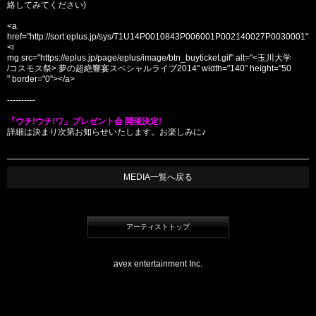
絡してみてください)
<a
href="http://sort.eplus.jp/sys/T1U14P0010843P006001P002140027P0030001">
<i
mg src="https://eplus.jp/page/eplus/image/btn_buyticket.gif" alt="<玉川大学
/コスモス祭> 夢の超絶響宴スペシャルライブ2014" width="140" height="50
" border="0"></a>
----------
「ウチ!ウチ!ワ」プレゼント会 開催決定!
詳細は決まり次第お知らせいたします。お楽しみに♪
MEDIA一覧へ戻る
アーティストトップ
avex entertainment Inc.