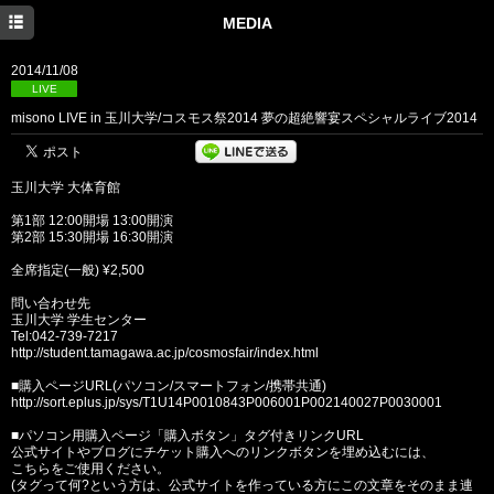
HOME
MEDIA
NEWS
2014/11/08
LIVE
MEDIA
misono LIVE in 玉川大学/コスモス祭2014 夢の超絶響宴スペシャルライブ2014
PROFILE
玉川大学 大体育館
DISCOGRAPHY
第1部 12:00開場 13:00開演
BLOG
第2部 15:30開場 16:30開演
全席指定(一般) ¥2,500
問い合わせ先
玉川大学 学生センター
Tel:042-739-7217
http://student.tamagawa.ac.jp/cosmosfair/index.html
■購入ページURL(パソコン/スマートフォン/携帯共通)
http://sort.eplus.jp/sys/T1U14P0010843P006001P002140027P0030001
■パソコン用購入ページ「購入ボタン」タグ付きリンクURL
公式サイトやブログにチケット購入へのリンクボタンを埋め込むには、
こちらをご使用ください。
(タグって何?という方は、公式サイトを作っている方にこの文章をそのまま連