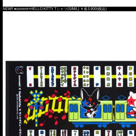
NEW!! ●sonemi×HELLO KITTY Tシャツ(S/M/L) ￥各3,900(税込)