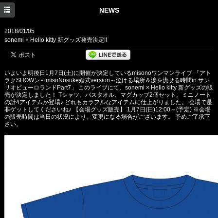
HOME
NEWS
NEWS
2018/01/05
sonemi × Hello kitty 新グッズ発売決定!!
MEDIA
PROFILE
いよいよ明後日1月7日(土)に開催が決定しているmisonoワンマンライブ 「アト
ラクSHOWン～misoNosuke婚式version～泣ける場所＆涙を流せる時間in サン
DISCOGRAPHY
リオピューロランドPart7」 このライブにて、sonemi × Hello kitty 新グッズの販
売が決定しました！ Tシャツ、バスタオル、マグカップ2個セット、ミニノート
の計4アイテムが登場♪ どれもカラフルなアイテムに仕上がりました。 会場で是
BLOG
非ゲットしてくださいね♪ 【会場グッズ販売】 1月7日(日)12:00～(予定) ※会場
の販売時間は当日の状況により、変更になる場合がございます。 予めご了承下
さい。