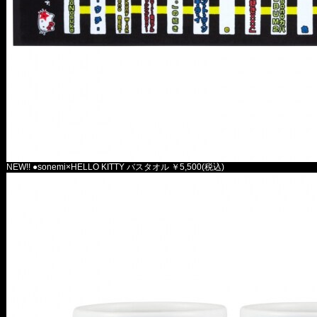
NEW!! ●sonemi×HELLO KITTY バスタオル ￥5,500(税込)