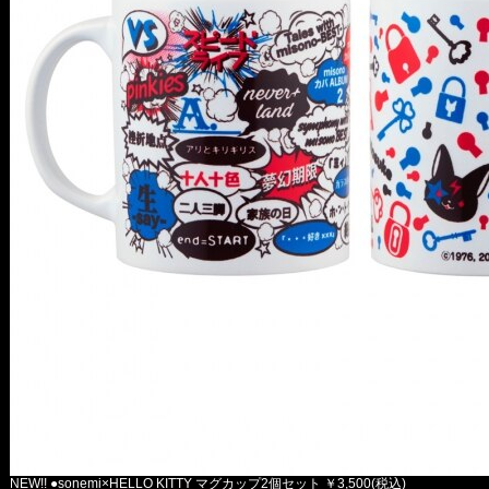
NEW!! ●sonemi×HELLO KITTY マグカップ2個セット ￥3,500(税込)