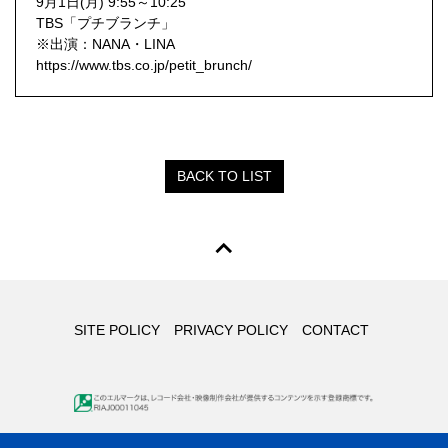
9月1日(月) 9:55～10:25
TBS「プチブランチ」
※出演：NANA・LINA
https://www.tbs.co.jp/petit_brunch/
BACK TO LIST
SITE POLICY
PRIVACY POLICY
CONTACT