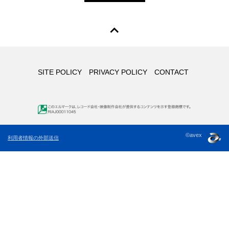
SITE POLICY
PRIVACY POLICY
CONTACT
©avex
利用者情報の外部送信