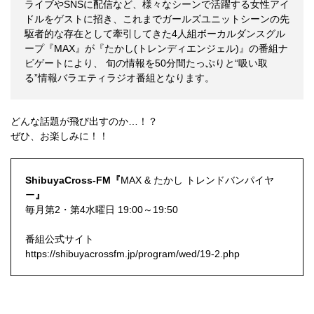
ライブやSNSに配信など、様々なシーンで活躍する女性アイ
ドルをゲストに招き、これまでガールズユニットシーンの先
駆者的な存在として牽引してきた4人組ボーカルダンスグル
ープ『MAX』が『たかし(トレンディエンジェル)』の番組ナ
ビゲートにより、 旬の情報を50分間たっぷりと“吸い取
る”情報バラエティラジオ番組となります。
どんな話題が飛び出すのか…！？
ぜひ、お楽しみに！！
ShibuyaCross-FM『
MAX & たかし トレンドバンパイヤ
ー
』
毎月第2・第4水曜日 19:00～19:50
番組公式サイト
https://shibuyacrossfm.jp/program/wed/19-2.php