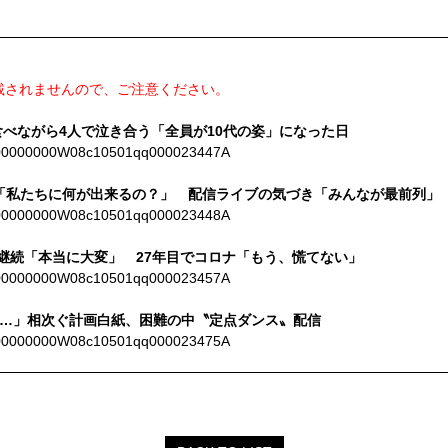
載されませんので、ご注意ください。
弁当食べながら4人で泣き合う「全員が10代の姿」になった日
00000000000W08c10501qq000023447A
問自答「私たちに何が出来るの？」 配信ライブの気づき「みんなが最前列」
00000000000W08c10501qq000023448A
動の継続「本当に大変」 27年目でコロナ「もう、慌てない」
00000000000W08c10501qq000023457A
業界も…」相次ぐ計画白紙、困難の中〝定点ダンス〟配信
00000000000W08c10501qq000023475A