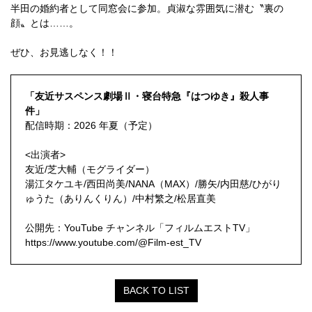
半田の婚約者として同窓会に参加。貞淑な雰囲気に潜む〝裏の
顔〟とは……。
ぜひ、お見逃しなく！！
「友近サスペンス劇場Ⅱ・寝台特急『はつゆき』殺人事
件」
配信時期：2026 年夏（予定）
<出演者>
友近/芝大輔（モグライダー）
湯江タケユキ/西田尚美/NANA（MAX）/勝矢/内田慈/ひがり
ゅうた（ありんくりん）/中村繁之/松居直美
公開先：YouTube チャンネル「フィルムエストTV」
https://www.youtube.com/@Film-est_TV
BACK TO LIST