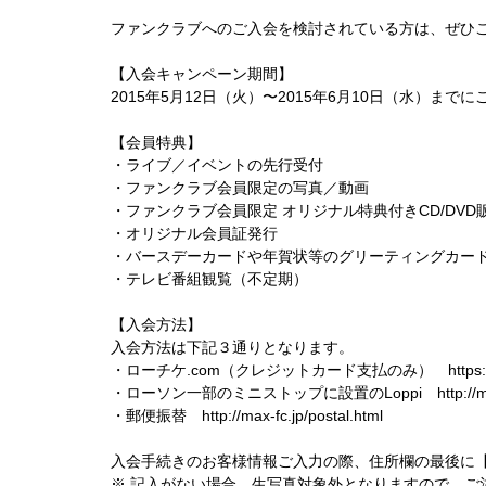
ファンクラブへのご入会を検討されている方は、ぜひ
【入会キャンペーン期間】
2015年5月12日（火）〜2015年6月10日（水）まで
【会員特典】
・ライブ／イベントの先行受付
・ファンクラブ会員限定の写真／動画
・ファンクラブ会員限定 オリジナル特典付きCD/DVD
・オリジナル会員証発行
・バースデーカードや年賀状等のグリーティングカー
・テレビ番組観覧（不定期）
【入会方法】
入会方法は下記３通りとなります。
・ローチケ.com（クレジットカード支払のみ）
https
・ローソン一部のミニストップに設置のLoppi
http://
・郵便振替
http://max-fc.jp/postal.html
入会手続きのお客様情報ご入力の際、住所欄の最後に【M
※ 記入がない場合、生写真対象外となりますので、ご