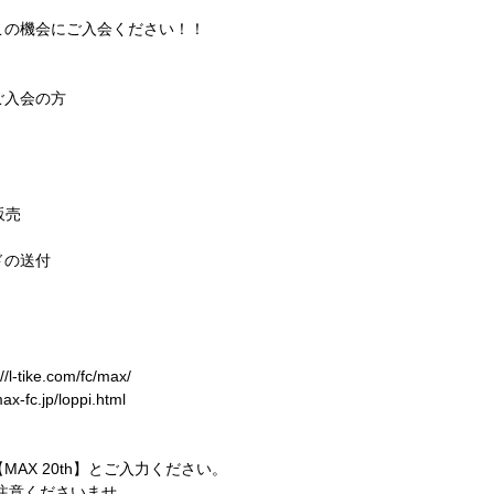
この機会にご入会ください！！
にご入会の方
販売
ドの送付
://l-tike.com/fc/max/
max-fc.jp/loppi.html
AX 20th】とご入力ください。
注意くださいませ。