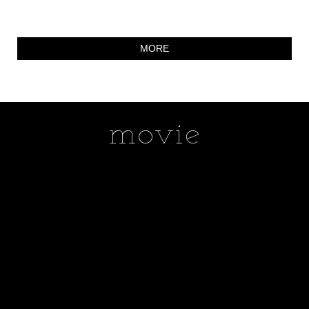
MORE
movie