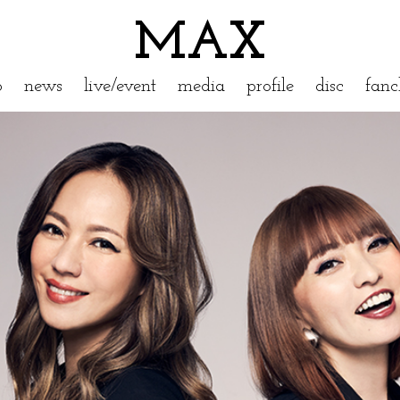
MAX
p
news
live/event
media
profile
disc
fanc