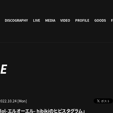
DISCOGRAPHY
LIVE
MEDIA
VIDEO
PROFILE
GOODS
E
2022.10.24 [Mon]
lol-エルオーエル- hibikiのヒビスタグラム」