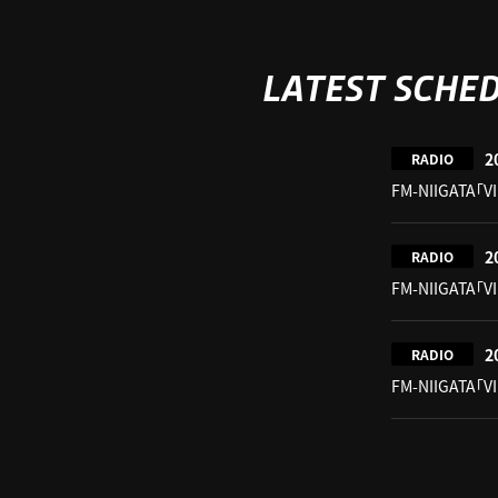
LATEST SCHE
2
RADIO
FM-NIIGATA「V
2
RADIO
FM-NIIGATA「V
2
RADIO
FM-NIIGATA「V