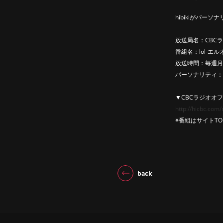
hibikiがパー
放送局名：CBC
番組名：lol-エル
放送時間：毎週月曜
パーソナリティ：hi
▼CBCラジオオ
http://hicbc.com/
※番組はサイトTO
back