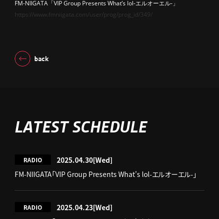
FM-NIIGATA「VIP Group Presents What’s lol-エルオーエル-」
https://www.fmniigata.com/user/prog/prog_id/349/
back
LATEST SCHEDULE
2025.04.30
[Wed]
RADIO
FM-NIIGATA「VIP Group Presents What’s lol-エルオーエル-」
2025.04.23
[Wed]
RADIO