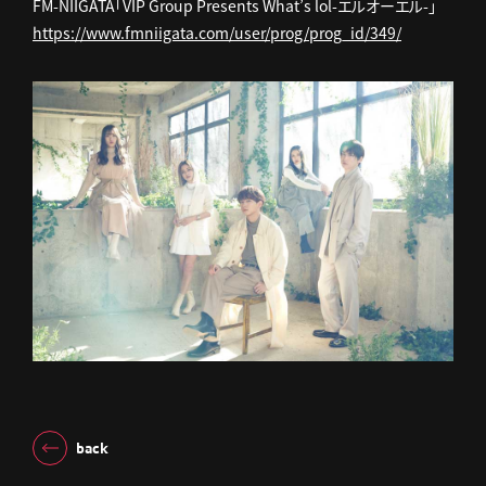
FM-NIIGATA「VIP Group Presents What’s lol-エルオーエル-」
https://www.fmniigata.com/user/prog/prog_id/349/
back