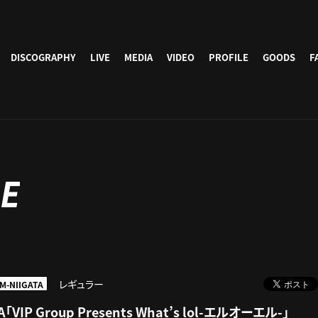
DISCOGRAPHY
LIVE
MEDIA
VIDEO
PROFILE
GOODS
F
E
レギュラー
M-NIIGATA
A「VIP Group Presents What’s lol-エルオーエル-」