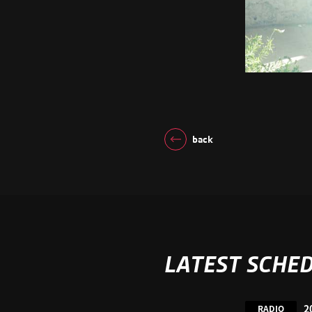
back
LATEST SCHE
2
RADIO