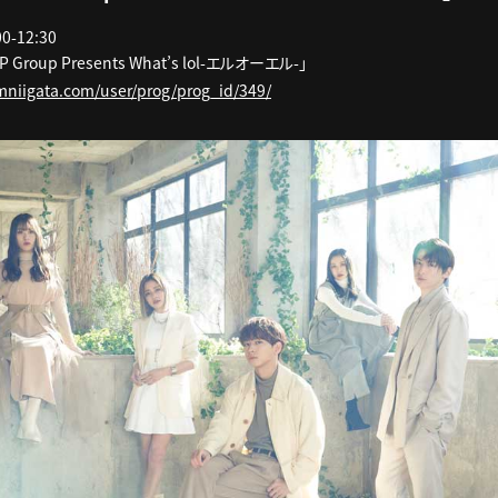
-12:30
IP Group Presents What’s lol-エルオーエル-」
mniigata.com/user/prog/prog_id/349/