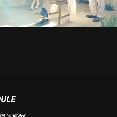
DULE
025.04.30
[Wed]