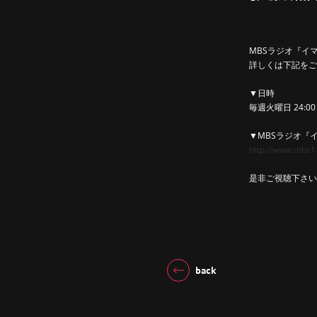
MBSラジオ『イ
詳しくは下記をご
▼日時
毎週火曜日 24:00
▼MBSラジオ『
http://www.mbs1
是非ご視聴下さい
back