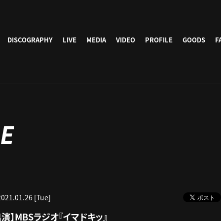
DISCOGRAPHY
LIVE
MEDIA
VIDEO
PROFILE
GOODS
F
E
2021.01.26 [Tue]
演】MBSラジオ『イマドキッ』