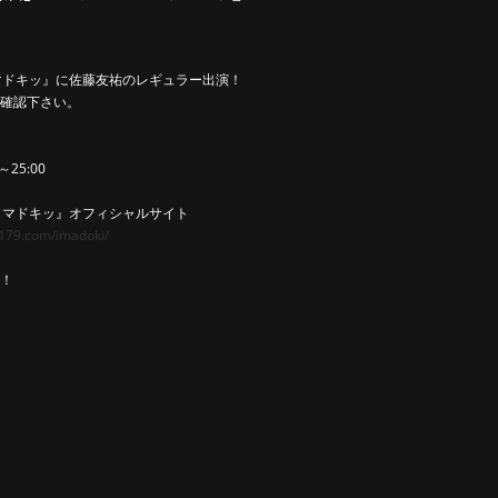
マドキッ』に佐藤友祐のレギュラー出演！
確認下さい。
～25:00
イマドキッ』オフィシャルサイト
179.com/imadoki/
！