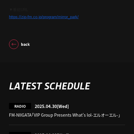
▼番組URL
https://zip-fm.co.jp/program/
mirror_park/
back
LATEST SCHEDULE
2025.04.30
[Wed]
RADIO
FM-NIIGATA「VIP Group Presents What’s lol-エルオーエル-」