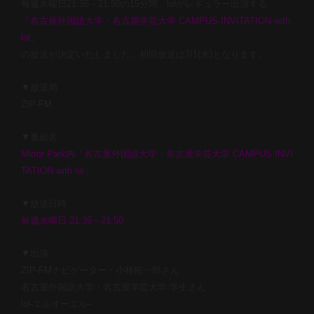
毎週水曜日21:35～21:50の15分間、
lolがレギュラー出演する
「名古屋外国語大学・名古屋学芸大学 CAMPUS INVITATION with
lol」
の放送が決定いたしました。初回放送は7/1(水)となります。
▼放送局
ZIP-FM
▼番組名
Mirror Park内「名古屋外国語大学・名古屋学芸大学 CAMPUS INVI
TATION with lol」
▼放送日時
毎週水曜日 21:35～21:50
▼出演
ZIP-FMナビゲーター・小林拓一郎さん
名古屋外国語大学・名古屋学芸大学 学生さん
lol-エルオーエル-