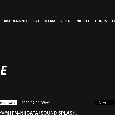
DISCOGRAPHY
LIVE
MEDIA
VIDEO
PROFILE
GOODS
F
E
2020.07.01 [Wed]
M-NIIGATA
報】FM-NIIGATA『SOUND SPLASH』