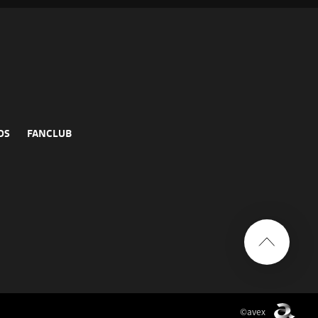
DS
FANCLUB
©avex