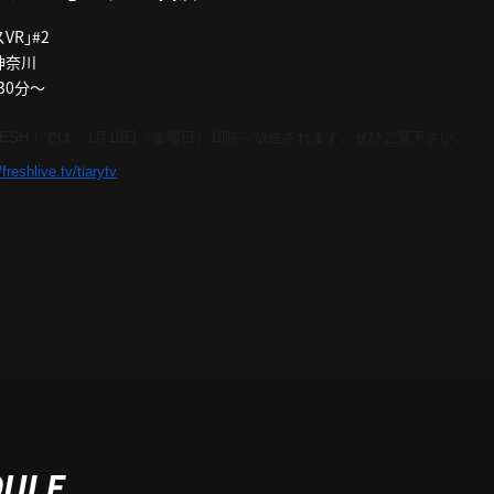
スVR」#2
神奈川
30分～
ESH！では、1月19日（金曜日）18時～放送されます。ぜひご覧下さい。
/freshlive.tv/
tiarytv
DULE