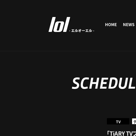
HOME
NEWS
SCHEDUL
TV
「TiARY T