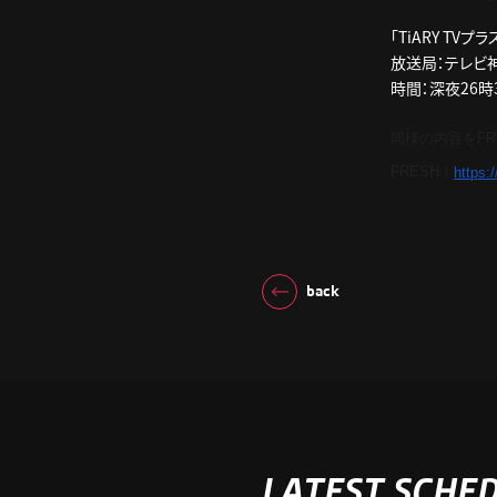
「TiARY TVプラ
放送局：テレビ
時間：深夜26時
同様の内容をFR
FRESH！
https:/
back
LATEST SCHE