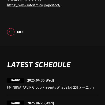
https://www.interfm.co.jp/perfect/
back
LATEST SCHEDULE
2025.04.30
[Wed]
RADIO
FM-NIIGATA「VIP Group Presents What’s lol-エルオーエル-」
2025.04.23
[Wed]
RADIO