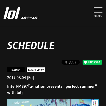
MENU
SCHEDULE
RADIO
InterFM897
2017.08.04 [Fri]
InterFM897『a-nation presents "perfect summer"
with lol』