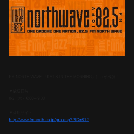
FM NORTH WAVE 「KAT’S IN THE MORNING」にlolが出演！
▼放送日時
8/2（水）6:00～9:00
▼番組サイト
http://www.fmnorth.co.jp/pro.
asp?PID=812