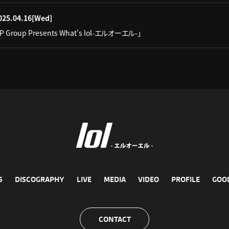
025.04.16
[Wed]
IP Group Presents What’s lol-エルオーエル-」
S
DISCOGRAPHY
LIVE
MEDIA
VIDEO
PROFILE
GOO
CONTACT