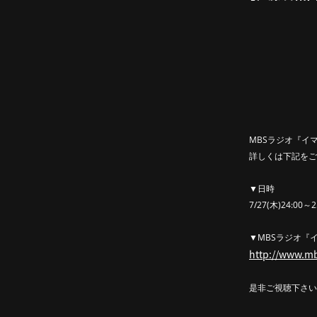
MBSラジオ『イ
詳しくは下記をご
▼日時
7/27(木)24:00～2
▼MBSラジオ『
http://www.m
是非ご視聴下さい