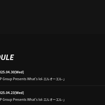
DULE
025.04.30
[Wed]
IP Group Presents What’s lol-エルオーエル-」
025.04.23
[Wed]
IP Group Presents What’s lol-エルオーエル-」