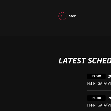
back
LATEST SCHE
2
RADIO
FM-NIIGATA「V
2
RADIO
FM-NIIGATA「V