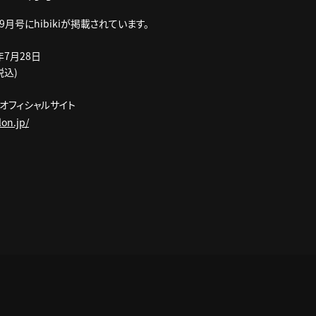
N 9月号にhibikiが掲載されています。
年7月28日
税込)
AN オフィシャルサイト
on.jp/