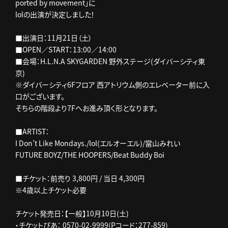
ported by movement」に
lolの出演が決定しました！
■出演日：11月21日（土）
■OPEN／START：13:00／14:00
■会場：H.L.N.A SKYGARDEN 野外ステージ(ダイバーシティ東
京)
※ダイバーシティ6Fフロア 西アトリウム側のエレベーター前に入
口がございます。
そちらの階段より7Fへお進み頂く形となります。
■ARTIST：
I Don’t Like Mondays./lol(エルオーエル)/當山みれい
FUTURE BOYZ/THE HOOPERS/Beat Buddy Boi
■チケット：前売り 3,800円 / 当日 4,300円
※4歳以上チケット必要
チケット発売日：【一般】10月10日(土)
・チケットぴあ： 0570-02-9999(Pコード：277-859)