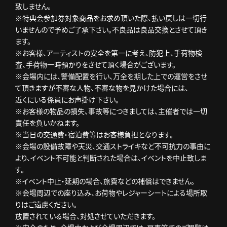
致しません。
※特典会参加券対象商品をお求め頂いた際、払い戻しは一切行
いませんので予めご了承下さい。不良品は良品交換とさせて頂き
ます。
※お客様、アーティストの安全を第一に考え、防犯上、手荷物検
査、手荷物一時預かりをさせて頂く場合がございます。
※会場内には、警備配置を行い、万全を期した上での運営をさせ
て頂きますが不審な人物、不審な物を見かけた場合には、
近くにいる係員にお声掛け下さい。
※お客様の物品の損失、事故等につきましては、主催者では一切
責任を負いかねます。
※当日の交通費・宿泊費等はお客様負担となります。
※会場の設備故障や天災、交通ストライキなど不可抗力の事由に
より、イベント不可能と判断された場合は、イベントを中止致しま
す。
※イベント中止・延期の場合、旅費などの補償はできません。
※会場周辺での座り込み、お荷物やレジャーシートによる場所取
りはご遠慮ください。
放置されている場合、対処させていただきます。