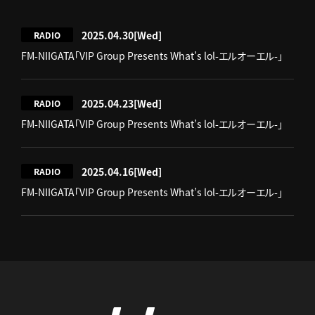
2025.04.30
[Wed]
RADIO
FM-NIIGATA「VIP Group Presents What’s lol-エルオーエル-」
2025.04.23
[Wed]
RADIO
FM-NIIGATA「VIP Group Presents What’s lol-エルオーエル-」
2025.04.16
[Wed]
RADIO
FM-NIIGATA「VIP Group Presents What’s lol-エルオーエル-」