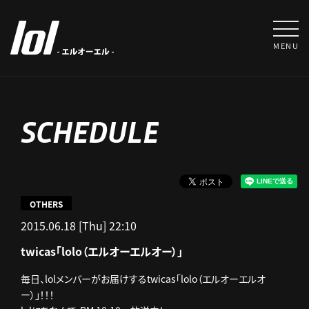
MENU
SCHEDULE
OTHERS
2015.06.18 [Thu] 22:10
twicas「lolo（エルオーエルオー）」
毎日、lolメンバーがお届けするtwicas「lolo（エルオーエルオ
ー）」！！！