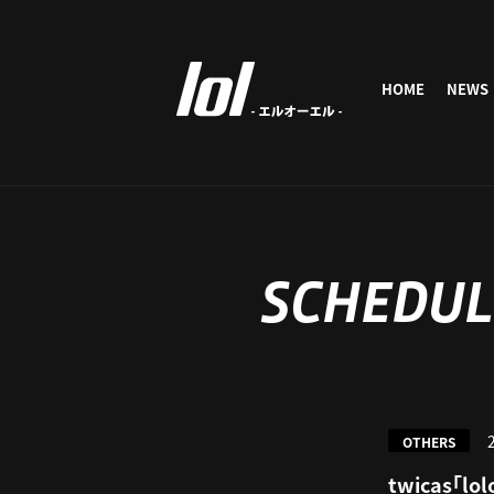
HOME
NEWS
SCHEDUL
OTHERS
twicas「