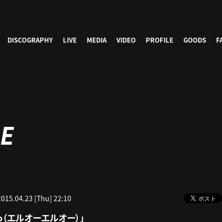
DISCOGRAPHY
LIVE
MEDIA
VIDEO
PROFILE
GOODS
F
E
2015.04.23 [Thu] 22:10
lolo（エルオーエルオー）」