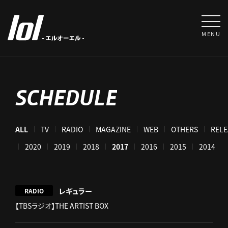
MENU
SCHEDULE
ALL
TV
RADIO
MAGAZINE
WEB
OTHERS
RELE
021
2020
2019
2018
2017
2016
2015
2014
レギュラー
RADIO
【TBSラジオ】THE ARTIST BOX