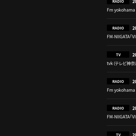
2
RADIO
Fm yokohama 
2
RADIO
FM-NIIGATA「V
2
TV
tvk（テレビ神奈川
2
RADIO
Fm yokohama 
2
RADIO
FM-NIIGATA「V
2
TV