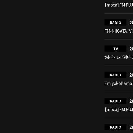
［moca］FM F
2
RADIO
FM-NIIGATA「V
2
TV
tvk（テレビ神奈川
2
RADIO
Fm yokohama 
2
RADIO
［moca］FM F
2
RADIO