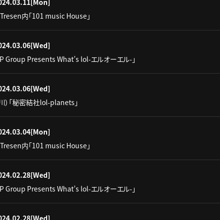
024.03.11
[Mon]
Tresen内「101 music House」
024.03.06
[Wed]
IP Group Presents What’s lol-エルオーエル-」
024.03.06
[Wed]
）「秘密結社lol-planets」
024.03.04
[Mon]
Tresen内「101 music House」
024.02.28
[Wed]
IP Group Presents What’s lol-エルオーエル-」
024.02.28
[Wed]