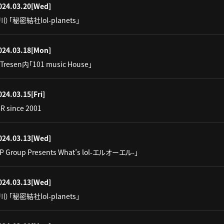
024.03.20
[Wed]
）「秘密結社lol-planets」
024.03.18
[Mon]
Tresen内「101 music House」
024.03.15
[Fri]
 since 2001
024.03.13
[Wed]
IP Group Presents What’s lol-エルオーエル-」
024.03.13
[Wed]
）「秘密結社lol-planets」