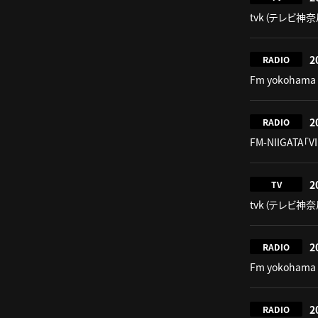
tvk（テレビ神奈川
2
RADIO
Fm yokohama 
2
RADIO
FM-NIIGATA「V
2
TV
tvk（テレビ神奈川
2
RADIO
Fm yokohama 
2
RADIO