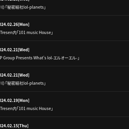
）「秘密結社lol-planets」
024.02.26
[Mon]
Tresen内「101 music House」
024.02.21
[Wed]
IP Group Presents What’s lol-エルオーエル-」
024.02.21
[Wed]
）「秘密結社lol-planets」
024.02.19
[Mon]
Tresen内「101 music House」
024.02.15
[Thu]