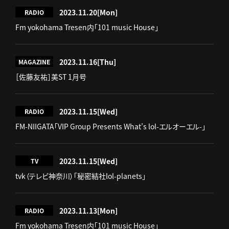
2023.11.20
[Mon]
RADIO
Fm yokohama Tresen内「101 music House」
2023.11.16
[Thu]
MAGAZINE
［佐藤友祐］美ST 1月号
2023.11.15
[Wed]
RADIO
FM-NIIGATA「VIP Group Presents What’s lol-エルオーエル-」
2023.11.15
[Wed]
TV
tvk（テレビ神奈川）「秘密結社lol-planets」
2023.11.13
[Mon]
RADIO
Fm yokohama Tresen内「101 music House」