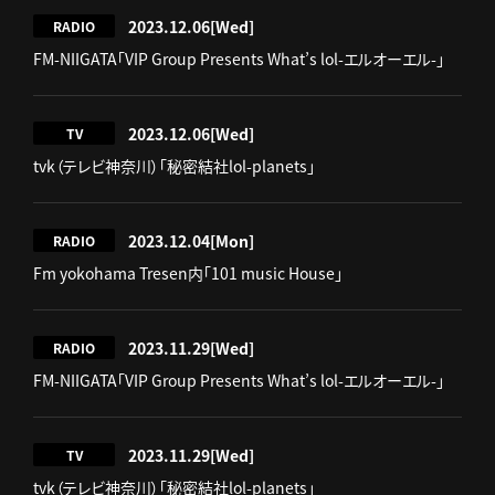
2023.12.06
[Wed]
RADIO
FM-NIIGATA「VIP Group Presents What’s lol-エルオーエル-」
2023.12.06
[Wed]
TV
tvk（テレビ神奈川）「秘密結社lol-planets」
2023.12.04
[Mon]
RADIO
Fm yokohama Tresen内「101 music House」
2023.11.29
[Wed]
RADIO
FM-NIIGATA「VIP Group Presents What’s lol-エルオーエル-」
2023.11.29
[Wed]
TV
tvk（テレビ神奈川）「秘密結社lol-planets」