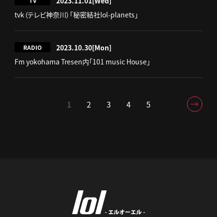
2023.11.01
[Wed]
TV
tvk（テレビ神奈川）「秘密結社lol-planets」
2023.10.30
[Mon]
RADIO
Fm yokohama Tresen内「101 music House」
1
2
3
4
5