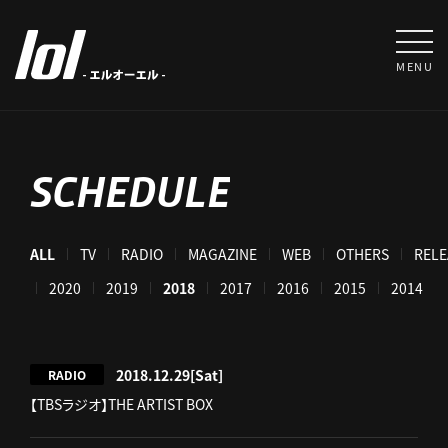
MENU
SCHEDULE
ALL
TV
RADIO
MAGAZINE
WEB
OTHERS
RELE
021
2020
2019
2018
2017
2016
2015
2014
2018.12.29
[Sat]
RADIO
【TBSラジオ】THE ARTIST BOX