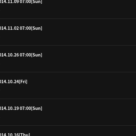
014.11.09 07:00
[Sun]
ル
014.11.02 07:00
[Sun]
ル
014.10.26 07:00
[Sun]
ル
014.10.24
[Fri]
号
014.10.19 07:00
[Sun]
ル
014.10.16
[Thu]