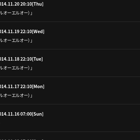
014.11.20 20:10
[Thu]
o（エルオーエルオー）」
014.11.19 22:10
[Wed]
o（エルオーエルオー）」
014.11.18 22:10
[Tue]
o（エルオーエルオー）」
014.11.17 22:10
[Mon]
o（エルオーエルオー）」
014.11.16 07:00
[Sun]
ル