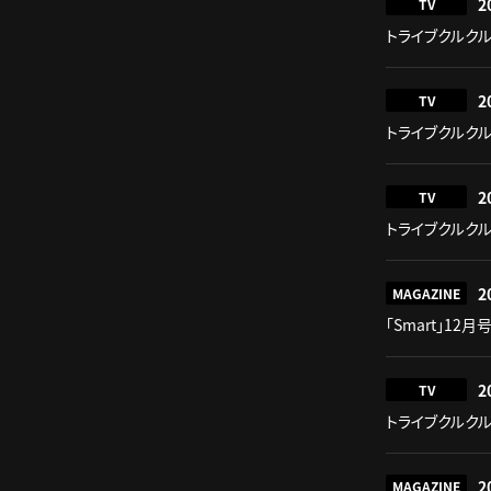
2
TV
トライブクルク
2
TV
トライブクルク
2
TV
トライブクルク
2
MAGAZINE
「Smart」12月
2
TV
トライブクルク
2
MAGAZINE