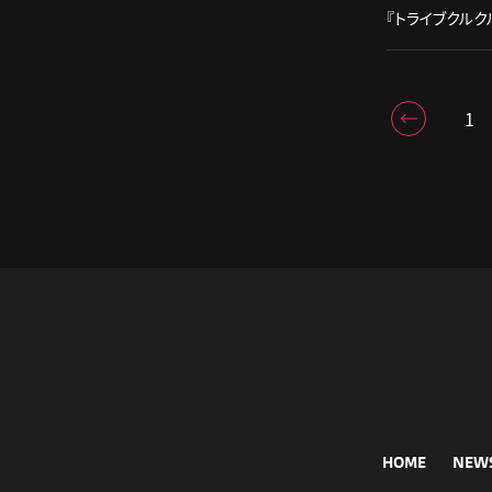
『トライブクル
1
HOME
NEW