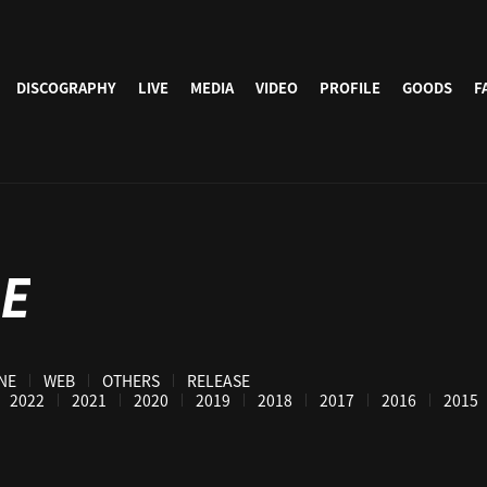
DISCOGRAPHY
LIVE
MEDIA
VIDEO
PROFILE
GOODS
F
E
NE
WEB
OTHERS
RELEASE
2022
2021
2020
2019
2018
2017
2016
2015