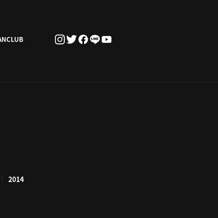
ANCLUB
2014