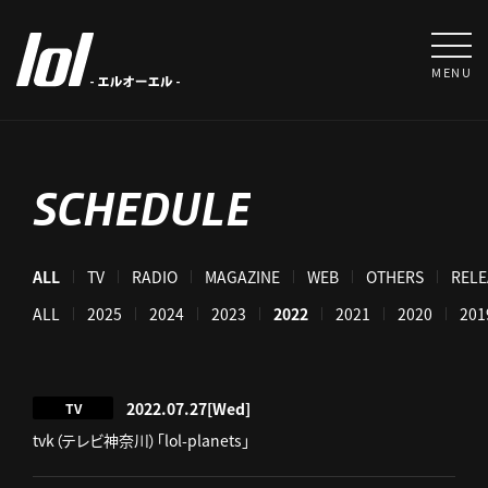
MENU
SCHEDULE
ALL
TV
RADIO
MAGAZINE
WEB
OTHERS
RELE
ALL
2025
2024
2023
2022
2021
2020
201
2022.07.27
[Wed]
TV
tvk（テレビ神奈川）「lol-planets」