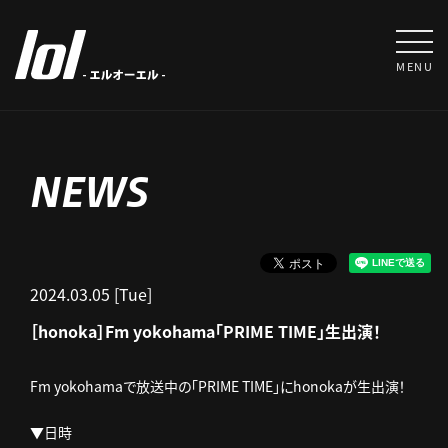
MENU
NEWS
2024.03.05 [Tue]
［honoka］Fm yokohama「PRIME TIME」生出演！
Fm yokohamaで放送中の「PRIME TIME」にhonokaが生出演！
▼日時