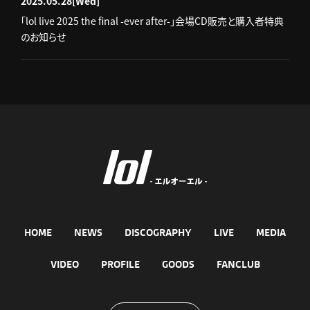
2025.05.28
[Wed]
「lol live 2025 the final -ever after-」会場CD販売と購入者特典
のお知らせ
HOME
NEWS
DISCOGRAPHY
LIVE
MEDIA
VIDEO
PROFILE
GOODS
FANCLUB