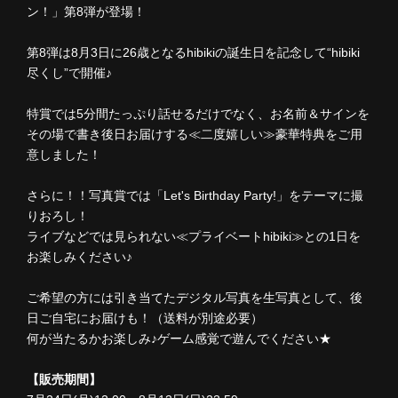
ン！」第8弾が登場！
第8弾は8月3日に26歳となるhibikiの誕生日を記念して“hibiki
尽くし”で開催♪
特賞では5分間たっぷり話せるだけでなく、お名前＆サインを
その場で書き後日お届けする≪二度嬉しい≫豪華特典をご用
意しました！
さらに！！写真賞では「Let's Birthday Party!」をテーマに撮
りおろし！
ライブなどでは見られない≪プライベートhibiki≫との1日を
お楽しみください♪
ご希望の方には引き当てたデジタル写真を生写真として、後
日ご自宅にお届けも！（送料が別途必要）
何が当たるかお楽しみ♪ゲーム感覚で遊んでください★
【販売期間】