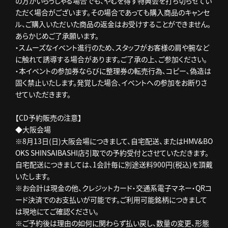
の方がいらっしゃる場合でも、やむを得ず特典会を打ち切らせてい
ただく場合がございます。その場合であっても購入商品のキャンセ
ル、ご購入いただいた商品の返金はお受けすることができません。
あらかじめご了承願います。
・スムーズなイベント進行のため､スタッフがお客様の肩や腕など
に触れて誘導する場合があります。ご了承の上､ご参加ください。
・本イベントの参加券ならびに整理券の転売行為､コピー､偽造は
固く禁止いたします。発覚した場合､イベントへの参加をお断りさ
せていただきます。
【CD予約販売の注意】
◆大阪会場
※8月13日(日)大阪会場につきまして、自宅配送、またはHMV&BO
OKS SHINSAIBASHI店引取での予約受付とさせていただきます。
自宅配送につきましては、1会計毎に別途送料900円(税込)を頂戴
いたします。
※お会計は現金の他、クレジットカード・交通系電子マネー・QRコ
ード決済でのお支払いが可能です。ご利用可能銘柄につきまして
は現地にてご確認ください。
※ご予約後は理由の如何に関わらず払い戻し、数量の変更、形態