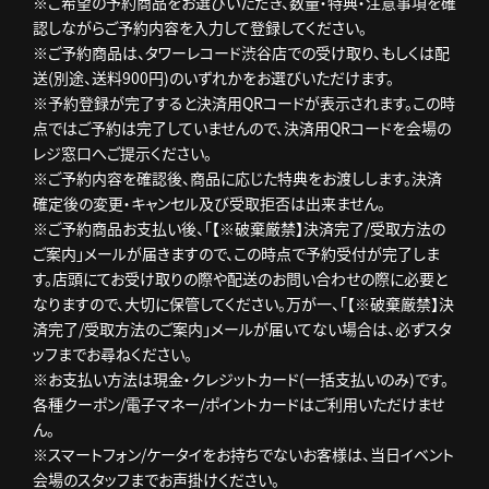
※ご希望の予約商品をお選びいただき、数量・特典・注意事項を確
認しながらご予約内容を入力して登録してください。
※ご予約商品は、タワーレコード渋谷店での受け取り、もしくは配
送(別途、送料900円)のいずれかをお選びいただけます。
※予約登録が完了すると決済用QRコードが表示されます。この時
点ではご予約は完了していませんので、決済用QRコードを会場の
レジ窓口へご提示ください。
※ご予約内容を確認後、商品に応じた特典をお渡しします。決済
確定後の変更・キャンセル及び受取拒否は出来ません。
※ご予約商品お支払い後、「【※破棄厳禁】決済完了/受取方法の
ご案内」メールが届きますので、この時点で予約受付が完了しま
す。店頭にてお受け取りの際や配送のお問い合わせの際に必要と
なりますので、大切に保管してください。万が一、「【※破棄厳禁】決
済完了/受取方法のご案内」メールが届いてない場合は、必ずスタ
ッフまでお尋ねください。
※お支払い方法は現金・クレジットカード(一括支払いのみ)です。
各種クーポン/電子マネー/ポイントカードはご利用いただけませ
ん。
※スマートフォン/ケータイをお持ちでないお客様は、当日イベント
会場のスタッフまでお声掛けください。