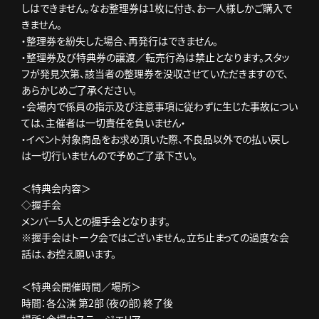
しはできません。なお整理券は1枚に付き、お一人様しかご購入で
きません。
・整理券を紛失した場合、再発行はできません。
・整理券及び特典券の譲渡／転売行為は禁止となります。スタッ
フが発見次第、該当者の整理券を没収させていただきますので、
あらかじめご了承ください。
・会場内で係員の指示及び注意事項に従わずに生じた事故につい
ては、主催者は一切責任を負いません・
・イベント対象商品をお求め頂いた際、不良品以外での払い戻し
は一切行いませんので予めご了承下さい。
＜特典会内容＞
◇握手会
メンバー5人との握手会となります。
※握手会はトーク会ではございません。立ち止まっての過度な会
話は、お控え願います。
＜特典会開催時間／場所＞
時間：各公演 第2部（夜の部）終了後