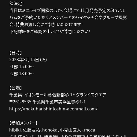
催決定！
当日はミニライブ開催のほか、会場にて11月発売予定の5thアル
バムをご予約いただくとメンバーとのハイタッチ会やグループ撮影
会、特典お渡し会にご参加いただけます！
下記詳細をご確認の上、ぜひご参加ください！
【日時】
2023年8月15日（火）
・1部 15:00～
・2部 18:00～
【会場】
千葉県・イオンモール幕張新都心 1F グランドスクエア
〒261-8535 千葉県千葉市美浜区豊砂1-1
https://makuharishintoshin-aeonmall.com/
【参加メンバー】
hibiki、佐藤友祐、honoka、小見山直人 、moca
※出演メンバーは、諸事情により急遽変更する可能性がございま