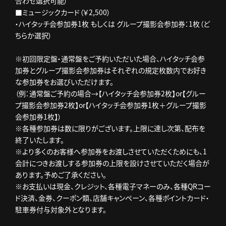
合わせ選択可能）
■ミュージックカード（￥2,500）
・ハイタッチ会参加券1枚 もしくは グループ撮影会参加券：1枚（ど
ちらか選択）
※初回限定盤・通常盤をご予約いただいた場合、ハイタッチ会参
加券とグループ撮影会参加券はそれぞれの規定枚数内でお好き
な参加券をお選びいただけます。
（例：通常盤ご予約の場合→【ハイタッチ会参加券2枚】or【グルー
プ撮影会参加券2枚】or【ハイタッチ会参加券1枚＋グループ撮影
会参加券1枚】）
※各種参加券は数に限りがございます。上限に達し次第、配布を
終了いたします。
※より多くのお客様へ参加券をお渡しさせていただくためにも、1
会計につきお渡しする参加券の上限を設けさせていただく場合が
あります。予めご了承ください。
※お支払いは現金、クレジット、各種電子マネーのみ、各種QRコー
ド決済、金券、クーポン類、店舗キャンペーン、各種ポイントカード・
駐車券付与対象外となります。