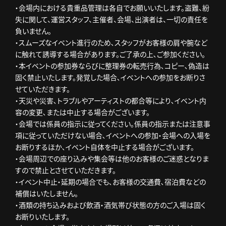
・会場内における貴重品管理は各自でお願いいたします。盗難、紛
失に関して、運営スタッフ、主催者、会場、出演者は、一切の責任を
負いません。
・スムーズなイベント進行のため､スタッフがお客様の肩や腕など
に触れて誘導する場合があります。ご了承の上､ご参加ください。
・本イベントの参加券ならびに整理券の転売行為､コピー､偽造は
固く禁止いたします。発覚した場合､イベントへの参加をお断りさ
せていただきます。
・天災や災害､トラブルやアーティストの都合等により､イベント内
容の変更､または中止する場合がございます。
・会場では係員の指示に従ってください。係員の指示または注意事
項に従っていただけない場合､イベントへの参加・会場への入場を
お断りするほか､イベント自体を中止する場合がございます。
・会場周辺での座り込みや集会等は他のお客様のご迷惑となりま
すので禁止とさせていただきます。
・イベント中止・延期の場合でも､お客様の交通費､宿泊費などの
補償はいたしません。
・酒類の持ち込みおよび飲酒・酒気帯び状態の方のご入場は固く
お断りいたします。