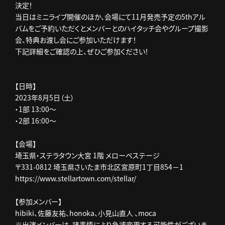
決定！
当日はミニライブ開催のほか、会場にて11月発売予定の5thアル
バムをご予約いただくとメンバーとのハイタッチ会やグループ撮影
会、特典お渡し会にご参加いただけます！
下記詳細をご確認の上、ぜひご参加ください！
【日時】
2023年8月5日（土）
・1部 13:00～
・2部 16:00～
【会場】
埼玉県・ステラタウン大宮 1階 メローペステージ
〒331-0812 埼玉県さいたま市北区宮原町1丁目854－1
https://www.stellartown.com/stellar/
【参加メンバー】
hibiki、佐藤友祐、honoka、小見山直人 、moca
※出演メンバーは、諸事情により急遽変更する可能性がございま