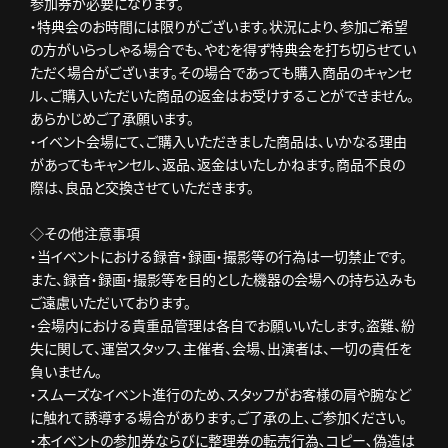
参加券が必要になります。
・特典会のお時間には限りがございます。状況により、参加ご希望
の方がいらっしゃる場合でも、やむを得ず特典会を打ち切らせてい
ただく場合がございます。その場合であっても購入商品のキャンセ
ル、ご購入いただいた商品の返金はお受けすることができません。
あらかじめご了承願います。
・イベント会場にて、ご購入いただきました商品は、いかなる理由
があってもキャンセル、返品、返金はいたしかねます。商品不良の
際は、良品と交換させていただきます。
◇その他注意事項
・当イベントにおける録音・録画・撮影等の行為は一切禁止です。
また、録音・録画・撮影等を目的とした機器の会場への持ち込みも
ご遠慮いただいております。
・会場内における貴重品管理は各自でお願いいたします。盗難、紛
失に関して、運営スタッフ、主催者、会場、出演者は、一切の責任を
負いません。
・スムーズなイベント進行のため､スタッフがお客様の肩や腕など
に触れて誘導する場合があります。ご了承の上､ご参加ください。
・本イベントの参加券ならびに整理券の転売行為､コピー､偽造は