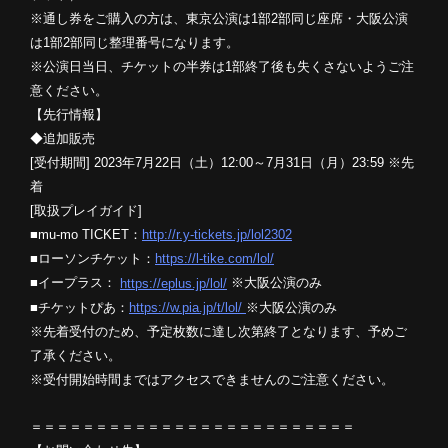
※通し券をご購入の方は、東京公演は1部2部同じ座席・大阪公演
は1部2部同じ整理番号になります。
※公演日当日、チケットの半券は1部終了後も失くさないようご注
意ください。
【先行情報】
◆追加販売
[受付期間] 2023年7月22日（土）12:00～7月31日（月）23:59 ※先
着
[取扱プレイガイド]
■mu-mo TICKET：
http://r.y-tickets.jp/lol2302
■ローソンチケット：
https://l-tike.com/lol/
■イープラス：
※大阪公演のみ
https://eplus.jp/lol/
■チケットぴあ：
※大阪公演のみ
https://w.pia.jp/t/lol/
※先着受付のため、予定枚数に達し次第終了となります、予めご
了承ください。
※受付開始時間まではアクセスできませんのご注意ください。
＝＝＝＝＝＝＝＝＝＝＝＝＝＝＝＝＝＝＝＝＝＝＝＝＝