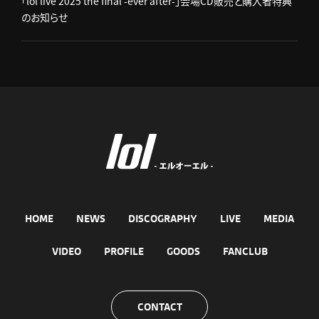
「lol live 2025 the final -ever after-」会場CD販売と購入者特典
のお知らせ
HOME
NEWS
DISCOGRAPHY
LIVE
MEDIA
VIDEO
PROFILE
GOODS
FANCLUB
CONTACT