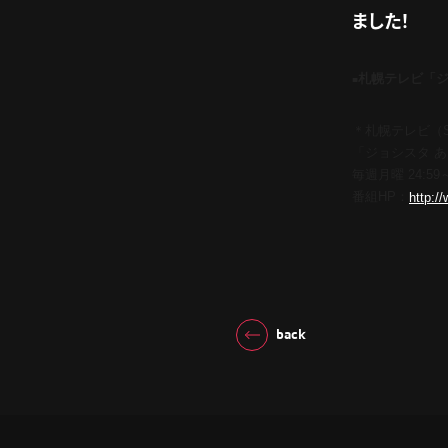
ました！
札幌テレビ「
■
＊札幌テレビ（S
「ジョシスタ 
毎週月曜 24:59～
番組HP：
http://
back