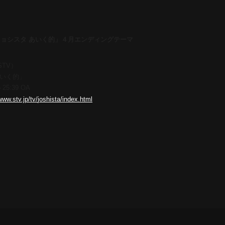
ジョシスタ
あいく的」４月エンディングテーマ
TV）
あいく的」
25:39 OA
www.stv.jp/tv/
joshista/index.html