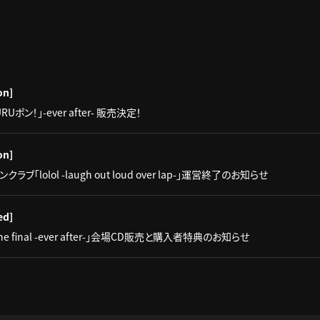
on]
Uポン！」-ever after- 販売決定！
on]
ブ「lolol -laugh out loud over lap-」運営終了のお知らせ
ed]
025 the final -ever after-」会場CD販売と購入者特典のお知らせ