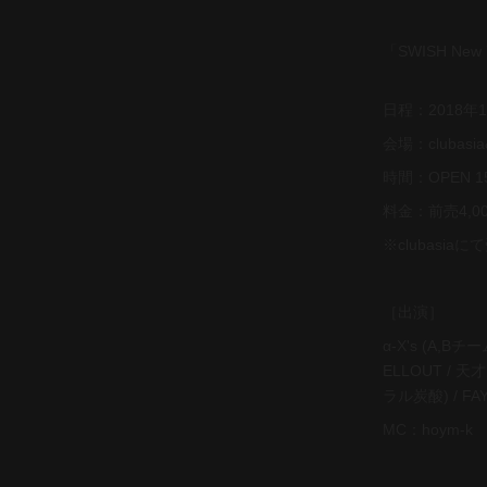
「SWISH New
日程：2018年
会場：clubas
時間：OPEN 15:
料金：前売4,0
※clubasia
［出演］
α-X's (A,Bチー
ELLOUT / 天才凡
ラル炭酸) / FAYS
MC：hoym-k