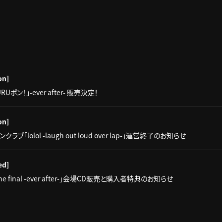
on]
Uポン！」-ever after- 販売決定！
on]
ブ「lolol -laugh out loud over lap-」運営終了のお知らせ
ed]
025 the final -ever after-」会場CD販売と購入者特典のお知らせ