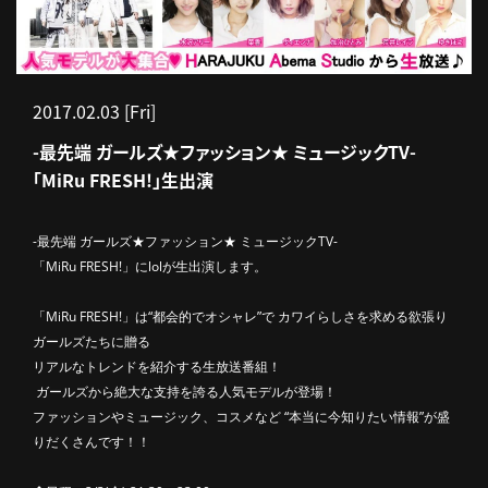
2017.02.03 [Fri]
-最先端 ガールズ★ファッション★ ミュージックTV-
「MiRu FRESH!」生出演
-最先端 ガールズ★ファッション★ ミュージックTV-
「MiRu FRESH!」にlolが生出演します。
「MiRu FRESH!」は“都会的でオシャレ”で カワイらしさを求める欲張り
ガールズたちに贈る
リアルなトレンドを紹介する生放送番組！
ガールズから絶大な支持を誇る人気モデルが登場！
ファッションやミュージック、コスメなど “本当に今知りたい情報”が盛
りだくさんです！！