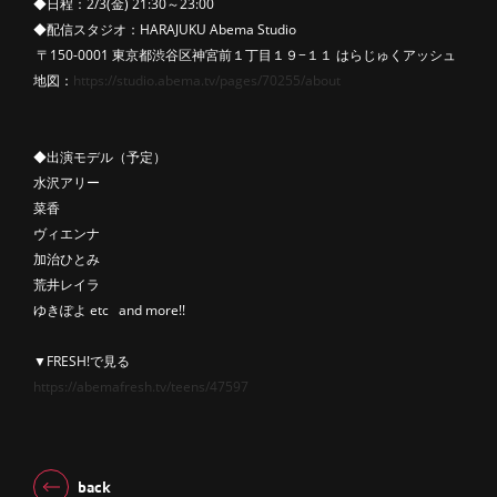
◆日程：2/3(金) 21:30～23:00
◆配信スタジオ：HARAJUKU Abema Studio
〒150-0001 東京都渋谷区神宮前１丁目１９−１１ はらじゅくアッシュ
地図：
https://studio.abema.tv/pages/70255/about
◆出演モデル（予定）
水沢アリー
菜香
ヴィエンナ
加治ひとみ
荒井レイラ
ゆきぽよ etc and more!!
▼FRESH!で見る
https://abemafresh.tv/teens/47597
back