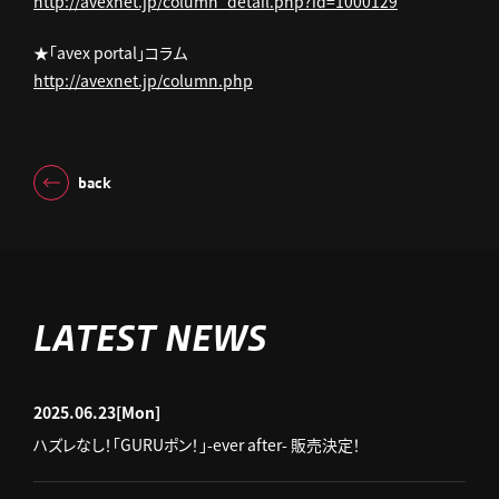
http://avexnet.jp/column_detail.php?id=1000129
★「avex portal」コラム
http://avexnet.jp/column.php
back
LATEST NEWS
2025.06.23
[Mon]
ハズレなし！「GURUポン！」-ever after- 販売決定！