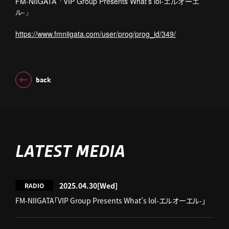
FM-NIIGATA「VIP Group Presents What’s lol-エルオーエ
ル-」
https://www.fmniigata.com/user/prog/prog_id/349/
back
LATEST MEDIA
2025.04.30
[Wed]
RADIO
FM-NIIGATA「VIP Group Presents What’s lol-エルオーエル-」