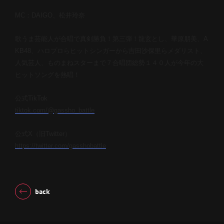
MC：DAIGO、松井玲奈
歌うま芸能人が合唱で真剣勝負！第三弾！龍玄とし、華原朋美、A
KB48、ハロプロらヒットシンガーから吉田沙保里らメダリスト、
人気芸人、ものまねスターまで７合唱団総勢１４０人が今年の大
ヒットソングを熱唱！
公式TikTok
tiktok.com/@gassho_battle
公式X（旧Twitter）
https://twitter.com/gasshobattle
back