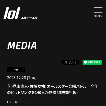
MENU
MEDIA
TV
2023.12.28 [Thu]
［小見山直人・佐藤友祐］オールスター合唱バトル 今年
のヒットソングを140人が熱唱！年末SP（仮）
OA日時：
12月28日[木]19:00～21:54