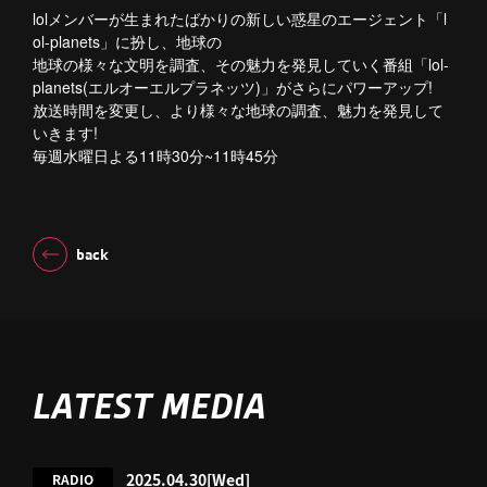
lolメンバーが生まれたばかりの新しい惑星のエージェント「l
ol-planets」に扮し、地球の
地球の様々な文明を調査、その魅力を発見していく番組「lol-
planets(エルオーエルプラネッツ)」がさらにパワーアップ!
放送時間を変更し、より様々な地球の調査、魅力を発見して
いきます!
11
30
~11
45
毎週水曜日よる
時
分
時
分
back
LATEST MEDIA
2025.04.30
[Wed]
RADIO