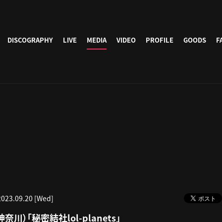
DISCOGRAPHY
LIVE
MEDIA
VIDEO
PROFILE
GOODS
F
2023.09.20 [Wed]
神奈川）「秘密結社lol-planets」