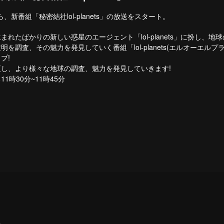
から、新番組「秘密結社lol-planets」の放送をスタート。
生まれたばかりの新しい惑星のエージェント「lol-planets」に扮し、地球
を調査、その魅力を発見していく番組「lol-planets(エルオーエルプ
プ!
し、より様々な地球の調査、魅力を発見していきます!
11
30
~11
45
る
時
分
時
分
A